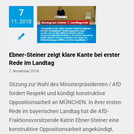
7
11, 2018
Ebner-Steiner zeigt klare Kante bei erster Rede im Landtag
Ebner-Steiner zeigt klare Kante bei erster
Rede im Landtag
7. November 2018
Sitzung zur Wahl des Ministerpräsidenten / AfD
fordert Respekt und kündigt konstruktive
Oppositionsarbeit an MÜNCHEN. In ihrer ersten
Rede im bayerischen Landtag hat die AfD-
Fraktionsvorsitzende Katrin Ebner-Steiner eine
konstruktive Oppositionsarbeit angekündigt,