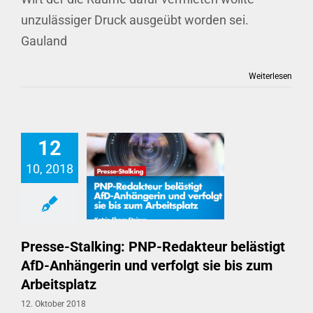
unzulässiger Druck ausgeübt worden sei.
Gauland
Weiterlesen
12
10, 2018
Presse-Stalking: PNP-Redakteur belästigt AfD-Anhängerin und verfolgt sie bis zum Arbeitsplatz
Presse-Stalking: PNP-Redakteur belästigt
AfD-Anhängerin und verfolgt sie bis zum
Arbeitsplatz
12. Oktober 2018