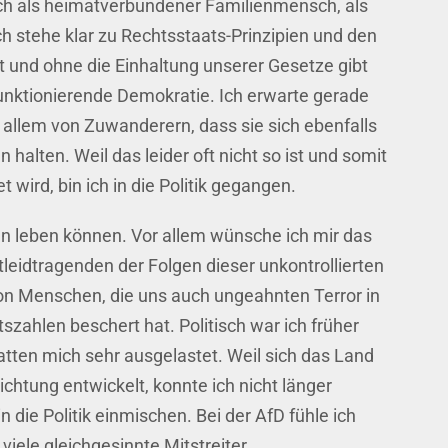
ich als heimatverbundener Familienmensch, als
 Ich stehe klar zu Rechtsstaats-Prinzipien und den
 und ohne die Einhaltung unserer Gesetze gibt
funktionierende Demokratie. Ich erwarte gerade
 allem von Zuwanderern, dass sie sich ebenfalls
halten. Weil das leider oft nicht so ist und somit
wird, bin ich in die Politik gegangen.
en leben können. Vor allem wünsche ich mir das
ptleidtragenden der Folgen dieser unkontrollierten
ion Menschen, die uns auch ungeahnten Terror in
zahlen beschert hat. Politisch war ich früher
hatten mich sehr ausgelastet. Weil sich das Land
ichtung entwickelt, konnte ich nicht länger
 die Politik einmischen. Bei der AfD fühle ich
viele gleichgesinnte Mitstreiter.