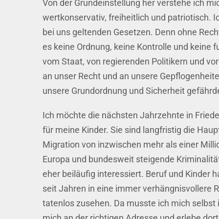
Von der Grundeinstellung her verstehe ich m
wertkonservativ, freiheitlich und patriotisch.
bei uns geltenden Gesetzen. Denn ohne Recht
es keine Ordnung, keine Kontrolle und keine 
vom Staat, von regierenden Politikern und vor
an unser Recht und an unsere Gepflogenheiten 
unsere Grundordnung und Sicherheit gefährdet 
Ich möchte die nächsten Jahrzehnte in Fried
für meine Kinder. Sie sind langfristig die Hau
Migration von inzwischen mehr als einer Mill
Europa und bundesweit steigende Kriminalitäts
eher beiläufig interessiert. Beruf und Kinder 
seit Jahren in eine immer verhängnisvollere R
tatenlos zusehen. Da musste ich mich selbst in
mich an der richtigen Adresse und erlebe dort 