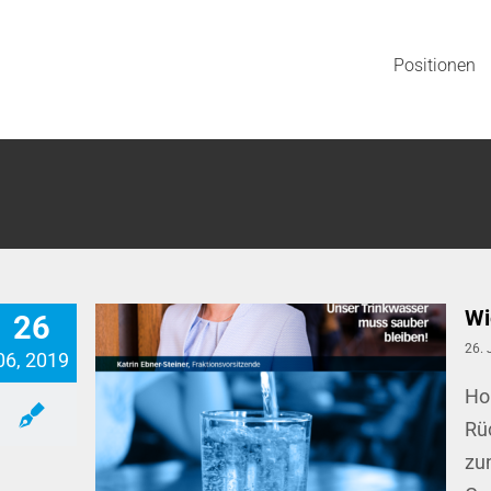
Positionen
Wi
26
26. 
06, 2019
Ho
Rü
zu