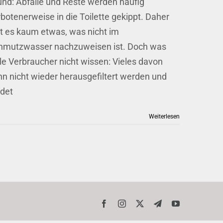
und: Abfälle und Reste werden häufig
botenerweise in die Toilette gekippt. Daher
bt es kaum etwas, was nicht im
hmutzwasser nachzuweisen ist. Doch was
ele Verbraucher nicht wissen: Vieles davon
nn nicht wieder herausgefiltert werden und
ndet
Weiterlesen
Facebook
Instagram
X
Telegram
YouTube