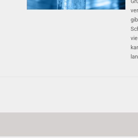
Gr
ver
gi
Sc
vi
ka
la