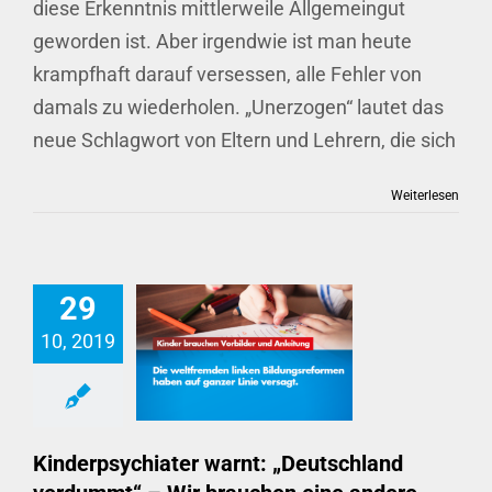
diese Erkenntnis mittlerweile Allgemeingut
geworden ist. Aber irgendwie ist man heute
krampfhaft darauf versessen, alle Fehler von
damals zu wiederholen. „Unerzogen“ lautet das
neue Schlagwort von Eltern und Lehrern, die sich
Weiterlesen
29
10, 2019
Kinderpsychiater warnt: „Deutschland verdummt“ – Wir brauchen eine andere Pädagogik
Kinderpsychiater warnt: „Deutschland