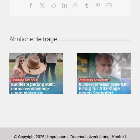
Facebook
X
Reddit
LinkedIn
WhatsApp
Tumblr
Pinterest
E-
Mail
Ähnliche Beiträge
Kinderbonus – aber nicht für jeden!
Erfolg für AfD-Klage gegen Seehofer!
© Copyright
2026 |
Impressum
|
Datenschutzerklärung
|
Kontakt