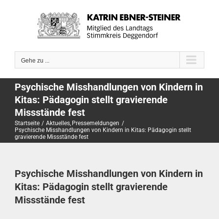
Zum
Inhalt
springen
Gehe zu ...
Psychische Misshandlungen von Kindern in
Kitas: Pädagogin stellt gravierende
Missstände fest
Startseite
Aktuelles
Pressemeldungen
Psychische Misshandlungen von Kindern in Kitas: Pädagogin stellt
gravierende Missstände fest
Psychische Misshandlungen von Kindern in
Kitas: Pädagogin stellt gravierende
Missstände fest