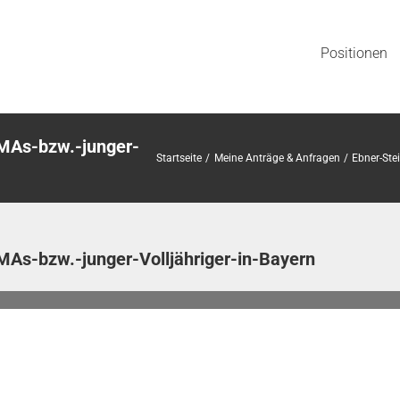
Positionen
MAs-bzw.-junger-
Startseite
Meine Anträge & Anfragen
Ebner-Ste
As-bzw.-junger-Volljähriger-in-Bayern