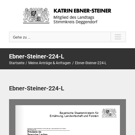
Zum
Inhalt
springen
Gehe zu ...
Ebner-Steiner-224-L
Startseite
Meine Anträge & Anfragen
Ebner-Steiner-224-L
Ebner-Steiner-224-L