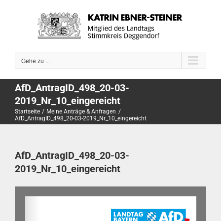
Zum
Inhalt
springen
Gehe zu ...
AfD_AntragID_498_20-03-
2019_Nr_10_eingereicht
Startseite
Meine Anträge & Anfragen
AfD_AntragID_498_20-03-2019_Nr_10_eingereicht
AfD_AntragID_498_20-03-
2019_Nr_10_eingereicht