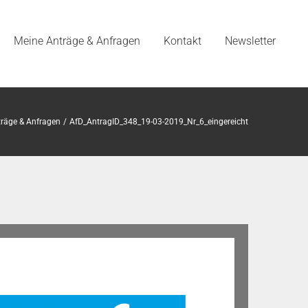
Meine Anträge & Anfragen
Kontakt
Newsletter
räge & Anfragen
AfD_AntragID_348_19-03-2019_Nr_6_eingereicht