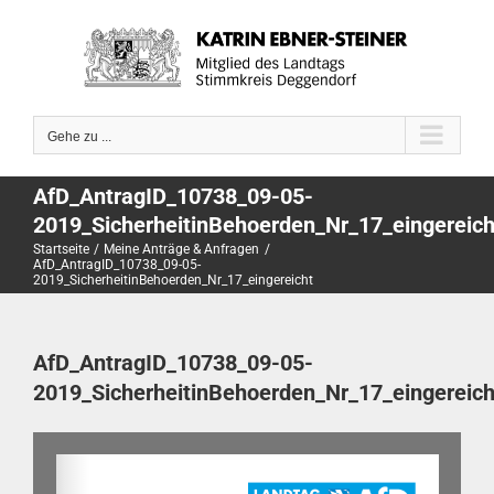
Zum
Inhalt
springen
Gehe zu ...
AfD_AntragID_10738_09-05-
2019_SicherheitinBehoerden_Nr_17_eingereich
Startseite
Meine Anträge & Anfragen
AfD_AntragID_10738_09-05-
2019_SicherheitinBehoerden_Nr_17_eingereicht
AfD_AntragID_10738_09-05-
2019_SicherheitinBehoerden_Nr_17_eingereich