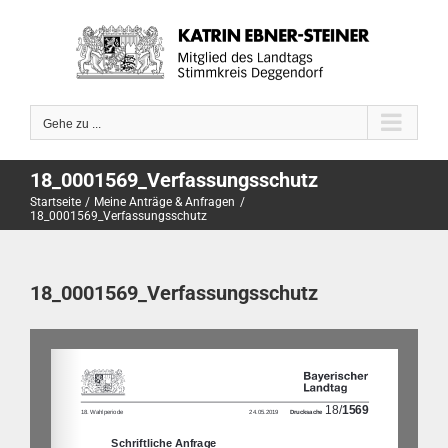
Zum
Inhalt
springen
Gehe zu ...
18_0001569_Verfassungsschutz
Startseite
Meine Anträge & Anfragen
18_0001569_Verfassungsschutz
18_0001569_Verfassungsschutz