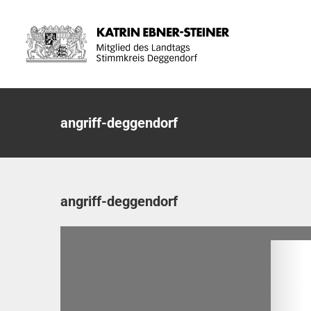
Zum
Inhalt
springen
angriff-deggendorf
angriff-deggendorf