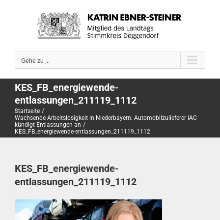
Zum
Inhalt
springen
Gehe zu ...
KES_FB_energiewende-
entlassungen_211119_1112
Startseite
Wachsende Arbeitslosigkeit in Niederbayern: Automobilzulieferer IAC
kündigt Entlassungen an
KES_FB_energiewende-entlassungen_211119_1112
KES_FB_energiewende-
entlassungen_211119_1112