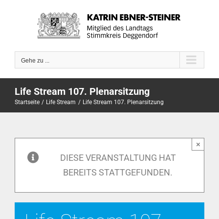
Zum
Inhalt
springen
Gehe zu ...
Life Stream 107. Plenarsitzung
Startseite
Life Stream
Life Stream 107. Plenarsitzung
×
DIESE VERANSTALTUNG HAT
BEREITS STATTGEFUNDEN.