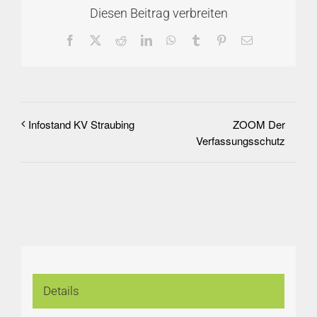
Diesen Beitrag verbreiten
Facebook
X
Reddit
LinkedIn
WhatsApp
Tumblr
Pinterest
E-
Mail
ZOOM Der
Infostand KV Straubing
Verfassungsschutz
Details