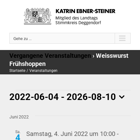
Zum
Inhalt
springen
Gehe zu ...
Vergangene Veranstaltungen
› Weisswurst
Frühshoppen
Startseite
Veranstaltungen
Veranstaltung
2022-06-04
 - 
2026-08-10
Datum
wählen.
Juni 2022
Sa.
Samstag, 4. Juni 2022 um 10:00
-
4