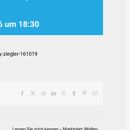
6 um 18:30
Facebook
X
Reddit
LinkedIn
WhatsApp
Tumblr
Pinterest
E-
Mail
Lernen Sie mich kennen – Marktplatz Wolfen-