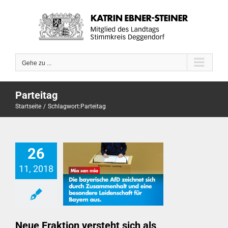
Zum
Inhalt
springen
Gehe zu ...
Parteitag
Startseite
Schlagwort:
Parteitag
26
11, 2018
Neue Fraktion versteht sich als verlängerter Arm der Parteibasis
Neue Fraktion versteht sich als