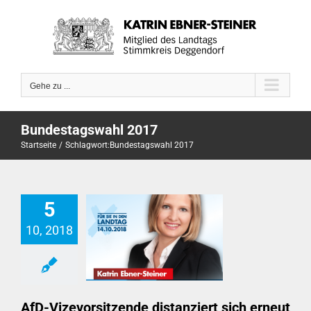
Zum
Inhalt
springen
Gehe zu ...
Bundestagswahl 2017
Startseite
Schlagwort:
Bundestagswahl 2017
5
10, 2018
AfD-Vizevorsitzende distanziert sich erneut von Hasskommentaren
AfD-Vizevorsitzende distanziert sich erneut