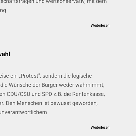
irtschaftsfragen und wertkonservativ, mit dem
ung
Weiterlesen
wahl
ise ein „Protest", sondern die logische
ie die Wünsche der Bürger weder wahrnimmt,
rten CDU/CSU und SPD z.B. die Rentenkasse,
ter. Den Menschen ist bewusst geworden,
 unverantwortlichem
Weiterlesen