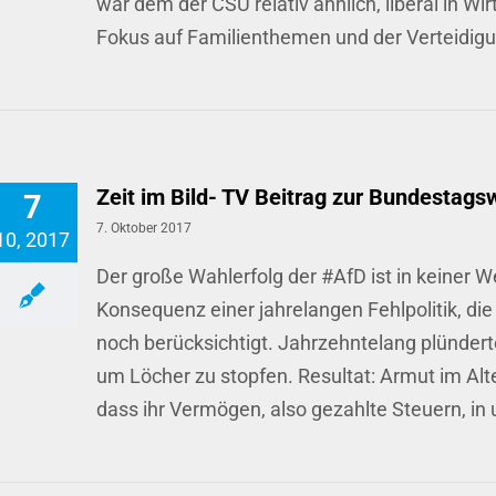
war dem der CSU relativ ähnlich, liberal in W
Fokus auf Familienthemen und der Verteidig
Zeit im Bild- TV Beitrag zur Bundestags
7
7. Oktober 2017
10, 2017
Der große Wahlerfolg der #AfD ist in keiner We
Konsequenz einer jahrelangen Fehlpolitik, d
noch berücksichtigt. Jahrzehntelang plünde
um Löcher zu stopfen. Resultat: Armut im Al
dass ihr Vermögen, also gezahlte Steuern, in