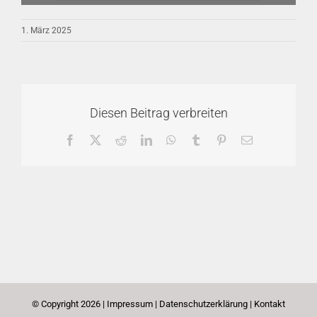
1. März 2025
Diesen Beitrag verbreiten
Facebook
X
Reddit
LinkedIn
WhatsApp
Tumblr
Pinterest
E-
Mail
© Copyright
2026 |
Impressum
|
Datenschutzerklärung
|
Kontakt