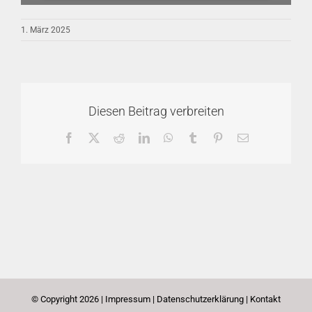
1. März 2025
Diesen Beitrag verbreiten
Facebook
X
Reddit
LinkedIn
WhatsApp
Tumblr
Pinterest
E-
Mail
© Copyright
2026 |
Impressum
|
Datenschutzerklärung
|
Kontakt