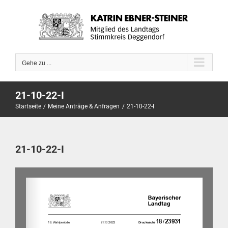
Zum
Inhalt
springen
Gehe zu ...
21-10-22-I
Startseite
Meine Anträge & Anfragen
21-10-22-I
21-10-22-I