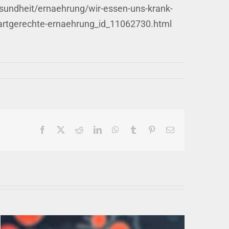
sundheit/ernaehrung/wir-essen-uns-krank-
r-artgerechte-ernaehrung_id_11062730.html
Facebook
X
Reddit
LinkedIn
WhatsApp
Tumblr
Pinterest
E-
Mail