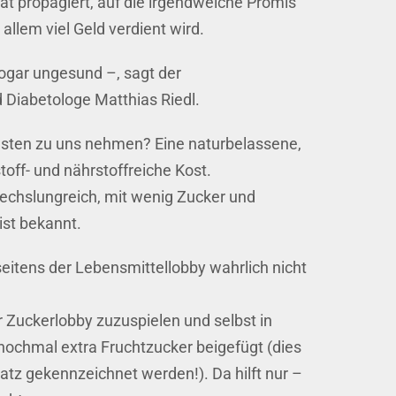
ät propagiert, auf die irgendwelche Promis
allem viel Geld verdient wird.
sogar ungesund –, sagt der
 Diabetologe Matthias Riedl.
esten zu uns nehmen? Eine naturbelassene,
stoff- und nährstoffreiche Kost.
echslungreich, mit wenig Zucker und
ist bekannt.
seitens der Lebensmittellobby wahrlich nicht
r Zuckerlobby zuzuspielen und selbst in
ochmal extra Fruchtzucker beigefügt (dies
atz gekennzeichnet werden!). Da hilft nur –