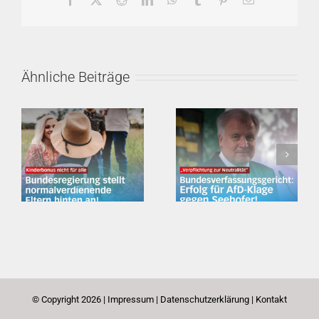
Mail
Ähnliche Beiträge
Kinderbonus – aber nicht für jeden!
Erfolg für AfD-Klage gegen Seehofer!
© Copyright
2026 |
Impressum
|
Datenschutzerklärung
|
Kontakt