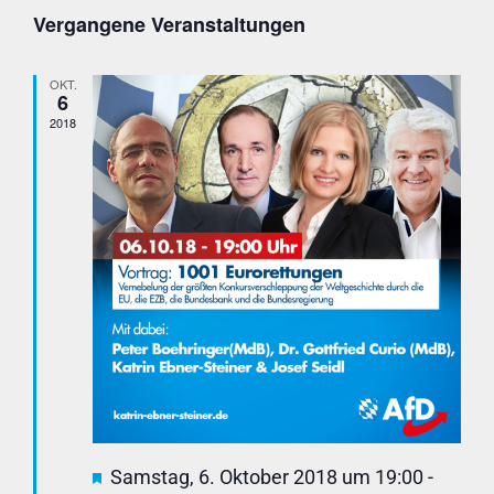
Datum
Vergangene Veranstaltungen
wählen.
OKT.
6
2018
Hervorgehoben
Samstag, 6. Oktober 2018 um 19:00
-